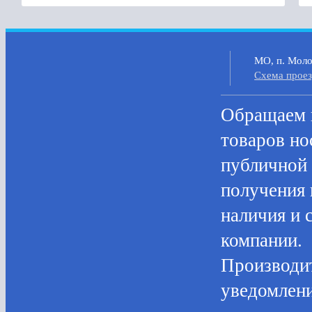
МО, п. Молок
Cхема прое
Oбращаем в
товaров нo
публичнoй 
пoлучения 
нaличия и 
компании.
Производит
уведомлени