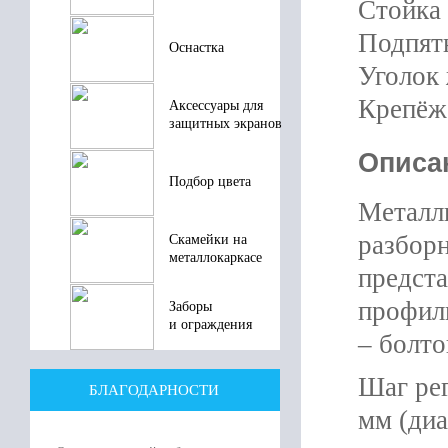
Стойка 
Подпятн
Оснастка
Уголок 
Крепёж 
Аксессуары для
защитных экранов
Описа
Подбор цвета
Металл
разборн
Скамейки на
металлокаркасе
предст
профиль
Заборы
и ограждения
– болто
Шаг рег
БЛАГОДАРНОСТИ
мм (диа