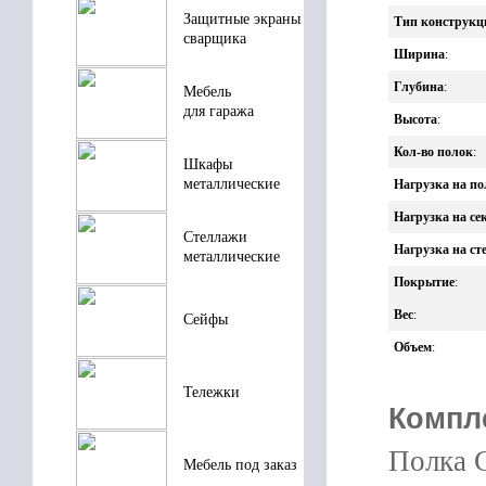
Защитные экраны
Тип конструкц
сварщика
Ширина
:
Глубина
:
Мебель
для гаража
Высота
:
Кол-во полок
:
Шкафы
металлические
Нагрузка на по
Нагрузка на с
Стеллажи
Нагрузка на ст
металлические
Покрытие
:
Вес
:
Сейфы
Объем
:
Тележки
Компл
Полка С
Мебель под заказ