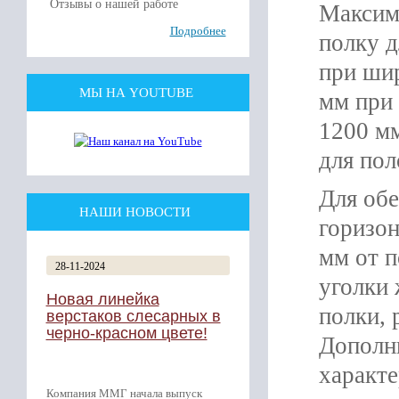
Отзывы о нашей работе
Максим
Подробнее
полку д
при шир
МЫ НА YOUTUBE
мм при 
1200 мм
для пол
Для обе
НАШИ НОВОСТИ
горизон
мм от п
28-11-2024
уголки 
Новая линейка
полки, 
верстаков слесарных в
черно-красном цвете!
Дополн
характе
Компания ММГ начала выпуск