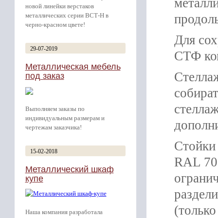
металл
новой линейки верстаков
металлических серии ВСТ-Н в
продоль
черно-красном цвете!
Для сох
29-07-2019
СТФ ко
Металлическая мебель
Стелла
под заказ
собират
стеллаж
Выполняем заказы по
индивидуальным размерам и
дополн
чертежам заказчика!
Стойки
15-02-2018
RAL 703
Металлический шкаф
огранич
купе
раздели
(только
Наша компания разработала