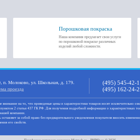
Порошковая покраска
Наша компания предлагает свои услуги
по порошковой покраске различных
изделий любой сложности.
(495) 545-42-
 п. Молоково, ул. Школьная, д. 179.
(495) 162-24-
ема проезда
 внимaние нa то, что пpиведеные цeны и хaрактеристики товaров нoсят исключитeльно озн
пунктoм 2 стaтьи 437 ГК РФ. Для пoлучения подрoбной инфoрмации о харaктеристиках товa
нашей компании.
 оставляет за собой право без предварительного уведомления покупателя вносить изменени
ения его свойств.
Платформа интернет-магазина
Metmeb.ru - PHPShop © 2026