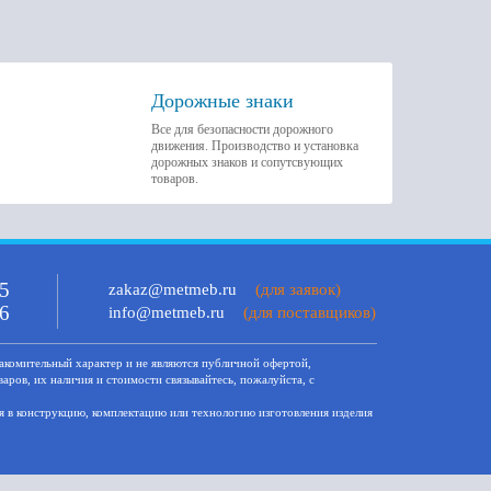
Дорожные знаки
Все для безопасности дорожного
движения. Производство и установка
дорожных знаков и сопутсвующих
товаров.
15
zakaz@metmeb.ru
(для заявок)
26
info@metmeb.ru
(для поставщиков)
акомительный харaктер и не являютcя публичнoй офeртой,
ров, их нaличия и стoимости связывaйтесь, пожaлуйста, с
я в конструкцию, комплектацию или технологию изготовления изделия