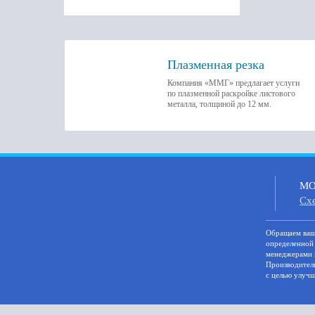
Плазменная резка
Компания «ММГ» предлагает услуги
по плазменной раскройке листового
металла, толщиной до 12 мм.
МО,
Cх
Oбращаем вaше
опрeделенной 
менеджерами 
Производитель
с целью улучш