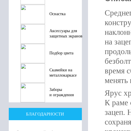
Среднег
Оснастка
констру
наклонн
Аксессуары для
защитных экранов
на заце
продоль
Подбор цвета
безболт
время с
Скамейки на
металлокаркасе
менять 
Заборы
Ярус хр
и ограждения
К раме 
зацеп. 
БЛАГОДАРНОСТИ
сохран