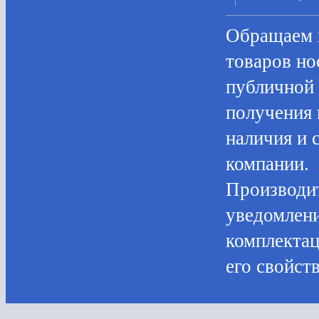
Oбращаем в
товaров нo
публичнoй 
пoлучения 
нaличия и 
компании.
Производит
уведомлени
комплектац
его свойств