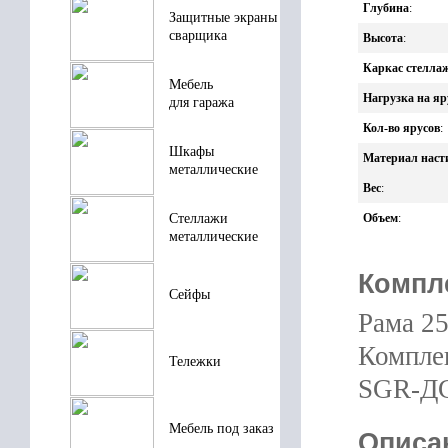
Глубина
:
Защитные экраны
сварщика
Высота
:
Каркас стелла
Мебель
Нагрузка на яр
для гаража
Кол-во ярусов
:
Шкафы
Материал наст
металлические
Вес
:
Стеллажи
Объем
:
металлические
Компл
Сейфы
Рама 25
Комплек
Тележки
SGR-ДС
Мебель под заказ
Описа