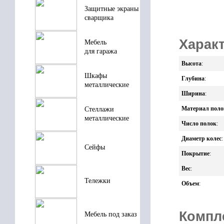
Защитные экраны
сварщика
Характ
Мебель
для гаража
Высота
:
Шкафы
Глубина
:
металлические
Ширина
:
Материал поло
Стеллажи
металлические
Число полок
:
Диаметр колес
:
Сейфы
Покрытие
:
Вес
:
Тележки
Объем
:
Компл
Мебель под заказ