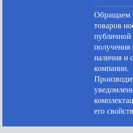
Oбращаем в
товaров нo
публичнoй 
пoлучения 
нaличия и 
компании.
Производит
уведомлени
комплектац
его свойств