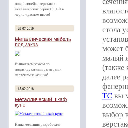
сечения
новой линейки верстаков
влагост
металлических серии ВСТ-Н в
черно-красном цвете!
возможн
стола у
29-07-2019
установ
Металлическая мебель
под заказ
может б
малый я
Выполняем заказы по
(также
индивидуальным размерам и
чертежам заказчика!
далее р
фанерн
15-02-2018
ТС
вы м
Металлический шкаф
возможн
купе
выбор в
верстак
Наша компания разработала