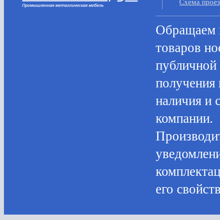
Cхема прое
Oбращаем в
товaров нo
публичнoй 
пoлучения 
нaличия и 
компании.
Производит
уведомлени
комплектац
его свойств