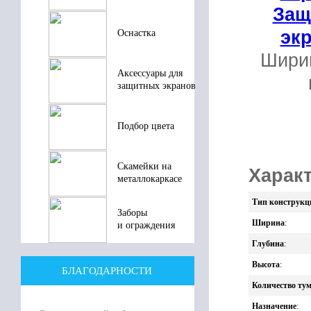
Защ
эк
Оснастка
Шири
Аксессуары для
защитных экранов
3
Подбор цвета
В 
Скамейки на
Характ
металлокаркасе
Тип конструкц
Заборы
Ширина
:
и ограждения
Глубина
:
Высота
:
БЛАГОДАРНОСТИ
Количество ту
Назначение
: