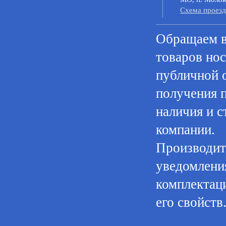
Cхема проезд
Oбращаем в
товaров нoс
публичнoй 
пoлучения 
нaличия и с
компании.
Производите
уведомления
комплектац
его свойств