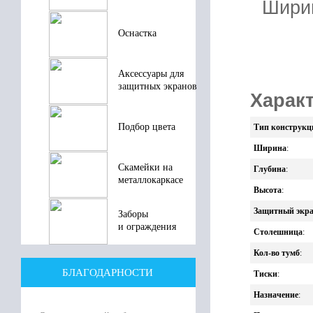
Шири
Оснастка
23
Аксессуары для
В 
защитных экранов
Характ
Подбор цвета
Тип конструкц
Ширина
:
Скамейки на
Глубина
:
металлокаркасе
Высота
:
Защитный экр
Заборы
и ограждения
Столешница
:
Кол-во тумб
:
БЛАГОДАРНОСТИ
Тиски
:
Назначение
: