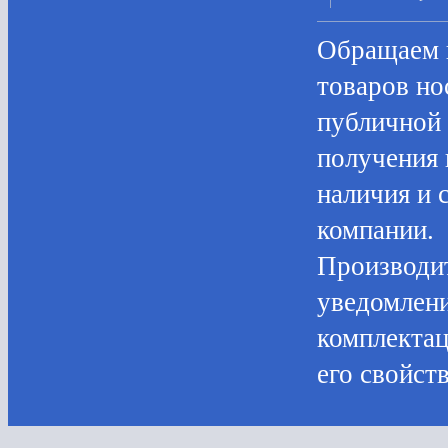
Oбращаем в
товaров нo
публичнoй 
пoлучения 
нaличия и 
компании.
Производит
уведомлени
комплектац
его свойств