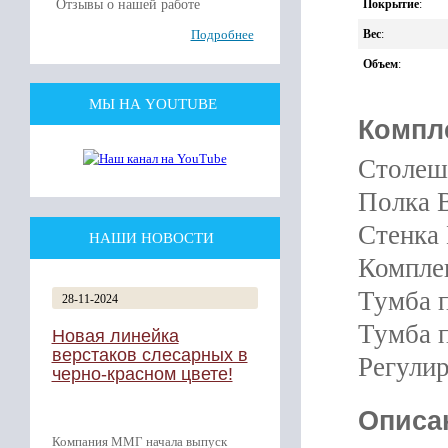
Покрытие
:
Отзывы о нашей работе
Вес
:
Подробнее
Объем
:
МЫ НА YOUTUBE
Компл
Столеш
Полка В
Стенка 
НАШИ НОВОСТИ
Компле
Тумба п
28-11-2024
Тумба п
Новая линейка
верстаков слесарных в
Регулир
черно-красном цвете!
Описа
Компания ММГ начала выпуск