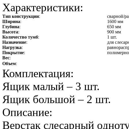
мм
мм
Характеристики:
9480
p
19610
p
Тип конструкции
:
сварной/р
Ширина
:
1600 мм
Глубина
:
650 мм
В корзину
В корзину
Высота
:
900 мм
Количество тумб
:
1 шт.
Назначение
:
для слесар
Нагрузка
:
равнораспр
Покрытие
:
полимерно
Вес
:
Объем
:
Комплектация:
Ящик малый – 3 шт.
Ящик большой – 2 шт.
Описание:
Верстак слесарный однот