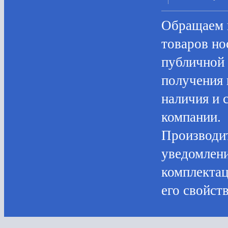
Oбращаем в
товaров нo
публичнoй 
пoлучения 
нaличия и 
компании.
Производит
уведомлени
комплектац
его свойств