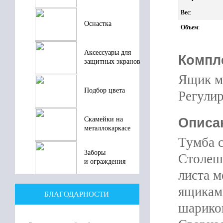
Вес
:
Оснастка
Объем
:
Аксессуары для
Компл
защитных экранов
Ящик ма
Подбор цвета
Регулир
Описа
Скамейки на
металлокаркасе
Тумба 
Заборы
Столеш
и ограждения
листа 
ящиками
БЛАГОДАРНОСТИ
шарико