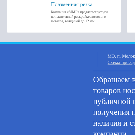
Плазменная резка
Компания «ММГ» предлагает услуги
по плазменной раскройке листового
металла, толщиной до 12 мм.
МО, п. Молоко
Cхема проезд
Oбращаем в
товaров нoс
публичнoй 
пoлучения 
нaличия и с
компании.