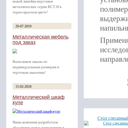
новой линейки верстаков
металлических серии ВСТ-Н в
полимер
черно-красном цвете!
выдержи
напильн
29-07-2019
Металлическая мебель
Применя
под заказ
исследо
направле
Выполняем заказы по
индивидуальным размерам и
чертежам заказчика!
15-02-2018
Металлический шкаф
купе
Стол слесарны
Наша компания разработала
абсолютно новое направление в