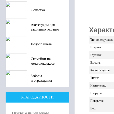
68
Оснастка
В к
Аксессуары для
Характ
защитных экранов
Тип конструкции
:
Подбор цвета
Ширина
:
Глубина
:
Скамейки на
Высота
:
металлокаркасе
Кол-во ящиков
:
Заборы
Тиски
:
и ограждения
Назначение
:
Нагрузка
:
БЛАГОДАРНОСТИ
Покрытие
:
Вес
:
Отзывы о нашей работе