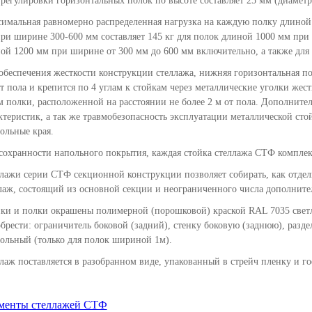
регулировки горизонтальных полок по высоте составляет 25 мм (диамет
имальная равномерно распределенная нагрузка на каждую полку длиной 
ри ширине 300-600 мм составляет 145 кг для полок длиной 1000 мм при 
ой 1200 мм при ширине от 300 мм до 600 мм включительно, а также для 
обеспечения жесткости конструкции стеллажа, нижняя горизонтальная пол
т пола и крепится по 4 углам к стойкам через металлические уголки жест
м полки, расположенной на расстоянии не более 2 м от пола. Дополните
ктеристик, а так же травмобезопасность эксплуатации металлической с
ольные края.
сохранности напольного покрытия, каждая стойка стеллажа СТФ компле
лажи серии СТФ секционной конструкции позволяет собирать, как отде
лаж, состоящий из основной секции и неограниченного числа дополните
ки и полки окрашены полимерной (порошковой) краской RAL 7035 свет
брести: ограничитель боковой (задний), стенку боковую (заднюю), раздел
ольный (только для полок шириной 1м).
лаж поставляется в разобранном виде, упакованный в стрейч пленку и г
менты стеллажей СТФ