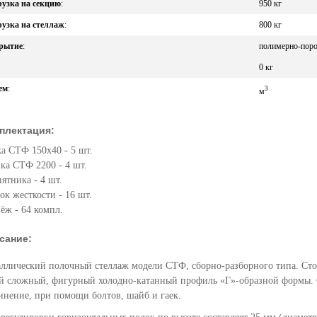
узка на секцию
:
950 кг
узка на стеллаж
:
800 кг
рытие
:
полимерно-пор
0 кг
ем
:
3
м
плектация:
а СТФ 150х40 - 5 шт.
ка СТФ 2200 - 4 шт.
ятника - 4 шт.
ок жесткости - 16 шт.
ёж - 64 компл.
сание:
ллический полочный стеллаж модели СТФ, сборно-разборного типа. Сто
й сложный, фигурный холодно-катанный профиль «Г»-образной формы. С
инение, при помощи болтов, шайб и гаек.