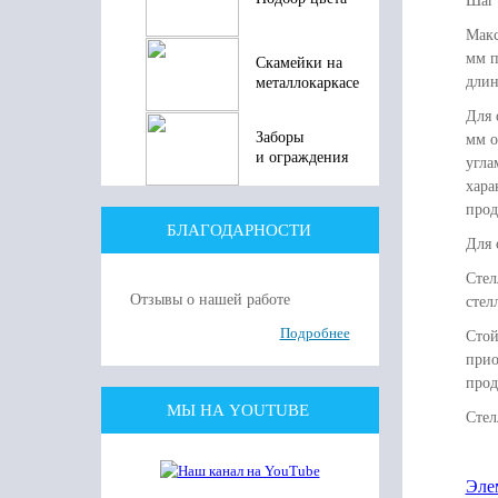
Шаг 
Макс
мм п
Скамейки на
длин
металлокаркасе
Для 
Заборы
мм о
и ограждения
угла
хара
прод
БЛАГОДАРНОСТИ
Для 
Стел
Отзывы о нашей работе
стел
Подробнее
Стой
прио
прод
МЫ НА YOUTUBE
Стел
Эле