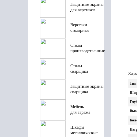
Защитные экраны
для верстаков
Верстаки
столярные
Столы
производственные
Столы
сварщика
Хар
Тип
Защитные экраны
сварщика
Шир
Глу
Мебель
Выс
для гаража
Кол-
Шкафы
Нагр
металлические