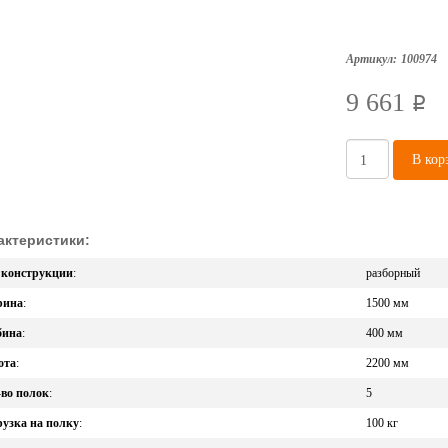
Артикул:
100974
9 661
p
В кор
актеристики:
 конструкции
:
разборный
ина
:
1500 мм
бина
:
400 мм
ота
:
2200 мм
во полок
:
5
узка на полку
:
100 кг