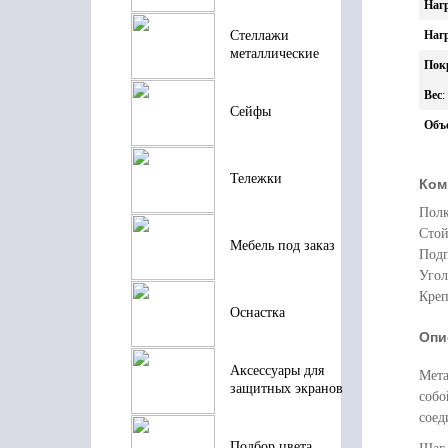
Нагр
Нагр
Стеллажи
металлические
Пок
Вес
:
Сейфы
Объ
Тележки
Ком
Полк
Стой
Мебель под заказ
Подп
Угол
Креп
Оснастка
Опи
Аксессуары для
Мета
защитных экранов
собо
соед
Подбор цвета