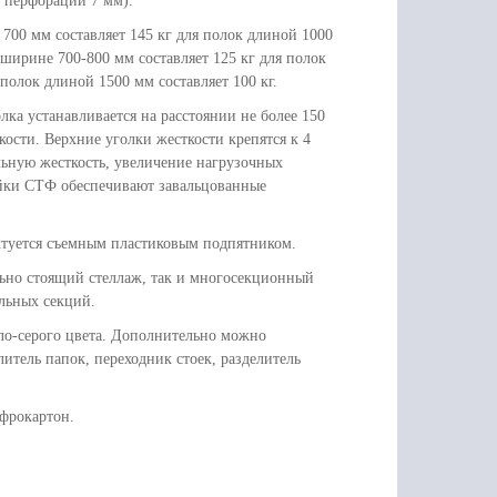
р перфорации 7 мм).
700 мм составляет 145 кг для полок длиной 1000
ширине 700-800 мм составляет 125 кг для полок
полок длиной 1500 мм составляет 100 кг.
ка устанавливается на расстоянии не более 150
кости. Верхние уголки жесткости крепятся к 4
льную жесткость, увеличение нагрузочных
тойки СТФ обеспечивают завальцованные
ктуется съемным пластиковым подпятником.
льно стоящий стеллаж, так и многосекционный
льных секций.
ло-серого цвета. Дополнительно можно
итель папок, переходник стоек, разделитель
офрокартон.