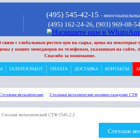
(495) 545-42-15
- многоканальны
(495) 162-24-26,
(903) 969-08-5
 связи с глобальным ростом цен на сырье, цены на некоторые п
цены у наших менеджеров по телефонам, указанным на сайте, л
Спасибо за понимание.
М
ГАЛЕРЕЯ РАБОТ
ОПЛАТА
ДОСТАВКА
КОНТАКТЫ
А
Стеллажи металлические
Стеллажи металлические архивно-складские СТФ
Стеллаж ме