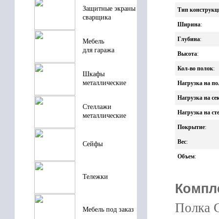
Защитные экраны
Тип конструкц
сварщика
Ширина
:
Глубина
:
Мебель
для гаража
Высота
:
Кол-во полок
:
Шкафы
металлические
Нагрузка на по
Нагрузка на с
Стеллажи
Нагрузка на ст
металлические
Покрытие
:
Вес
:
Сейфы
Объем
:
Тележки
Компл
Полка С
Мебель под заказ