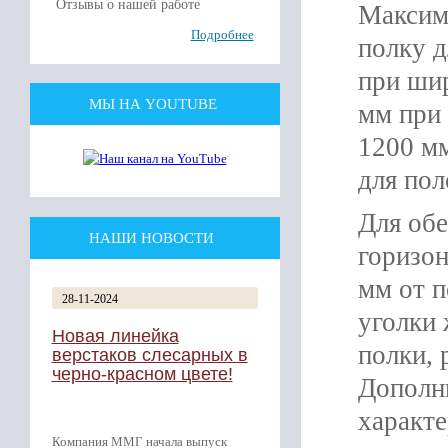
Отзывы о нашей работе
Максим
Подробнее
полку д
при шир
МЫ НА YOUTUBE
мм при 
1200 мм
для пол
Для обе
НАШИ НОВОСТИ
горизон
мм от п
28-11-2024
уголки 
Новая линейка
полки, 
верстаков слесарных в
черно-красном цвете!
Дополн
характе
Компания ММГ начала выпуск