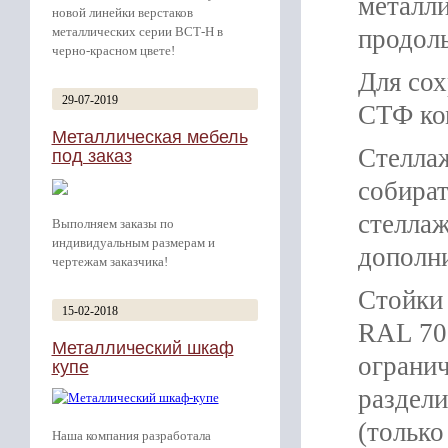
металл
новой линейки верстаков
металлических серии ВСТ-Н в
продоль
черно-красном цвете!
Для сох
29-07-2019
СТФ ко
Металлическая мебель
Стелла
под заказ
собират
стеллаж
Выполняем заказы по
индивидуальным размерам и
дополн
чертежам заказчика!
Стойки
15-02-2018
RAL 703
Металлический шкаф
огранич
купе
раздели
(только
Наша компания разработала