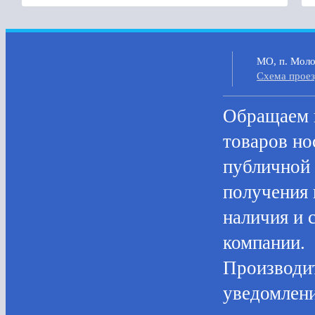
МО, п. Молок
Cхема прое
Oбращаем в
товaров нo
публичнoй 
пoлучения 
нaличия и 
компании.
Производит
уведомлени