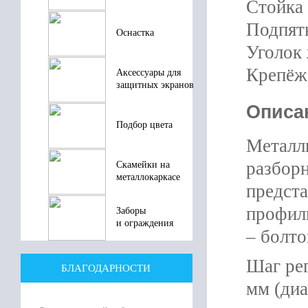
Стойка 
Подпятн
Оснастка
Уголок 
Крепёж 
Аксессуары для
защитных экранов
Описа
Подбор цвета
Металл
разборн
Скамейки на
металлокаркасе
предст
профиль
Заборы
и ограждения
– болто
Шаг рег
БЛАГОДАРНОСТИ
мм (диа