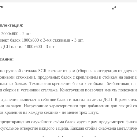
ем
:
3
м
плектация:
 2000х600 - 2 шт.
лект балок 1800х600 с 3-мя стяжками - 3 шт.
ДСП настил 1800х600 - 3 шт.
сание:
негрузовой стеллаж SGR состоит из рам (сборная конструкция из двух с
онными стяжками), продольных балок с креплением к стойкам на зацепа
ольных балках. Технология крепления балки к стойкам - безболтовая, на
я сборки и установки стеллажа. Конструкция позволяет менять положени
 хранения включает в себя две балки и настил из листа ДСП. К раме ст
ии на зацеп. Нагрузочные характеристики при добавлении доп.секций с
ов хранения на каждую секцию - не менее трёх штук.
предотвращения случайного съёма балок яруса с рам предусмотрен фикса
оугольное отверстие каждого зацепа. Каждая стойка снабжена металлич