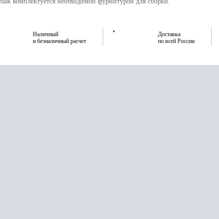
лаж комплектуется необходимой фурнитурой для сборки.
Наличный
Доставка
и безналичный расчет
по всей России