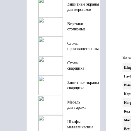
Защитные экраны
для верстаков
Верстаки
столярные
Столы
производственные
Хар
Столы
Шир
сварщика
Глу
Защитные экраны
Выс
сварщика
Кар
Мебель
Нагр
для гаража
Кол-
Мат
Шкафы
металлические
Вес
: