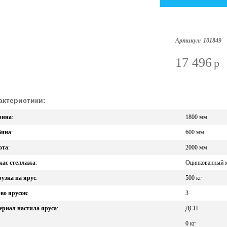
Артикул:
101849
17 496
p
актеристики:
ина
:
1800 мм
бина
:
600 мм
ота
:
2000 мм
кас стеллажа
:
Оцинкованный 
узка на ярус
:
500 кг
во ярусов
:
3
ериал настила яруса
:
ДСП
0 кг