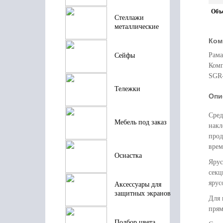
Объ
Стеллажи
металлические
Ком
Рама
Сейфы
Комп
SGR-
Тележки
Опи
Сред
Мебель под заказ
накл
прод
врем
Оснастка
Ярус
секц
ярус
Аксессуары для
защитных экранов
Для 
прям
Подбор цвета