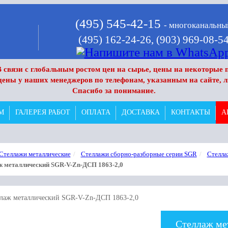
(495) 545-42-15
- многоканальны
(495) 162-24-26,
(903) 969-08-5
 связи с глобальным ростом цен на сырье, цены на некоторые п
цены у наших менеджеров по телефонам, указанным на сайте, л
Спасибо за понимание.
М
ГАЛЕРЕЯ РАБОТ
ОПЛАТА
ДОСТАВКА
КОНТАКТЫ
А
Стеллажи металлические
Стеллажи сборно-разборные серии SGR
Стелла
ж металлический SGR-V-Zn-ДСП 1863-2,0
Стеллаж ме