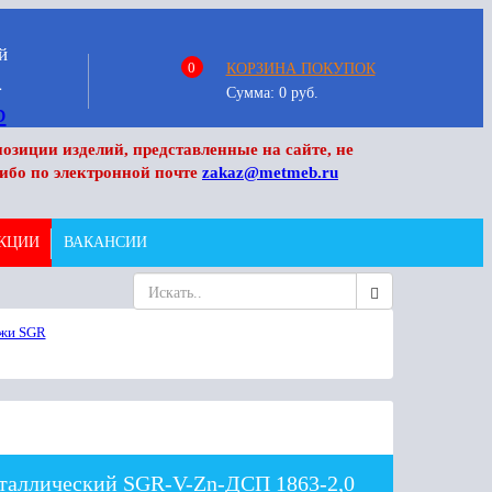
й
0
КОРЗИНА ПОКУПОК
4
Сумма:
0
руб.
озиции изделий, представленные на сайте, не
ибо по электронной почте
zakaz@metmeb.ru
КЦИИ
ВАКАНСИИ
жи SGR
таллический SGR-V-Zn-ДСП 1863-2,0