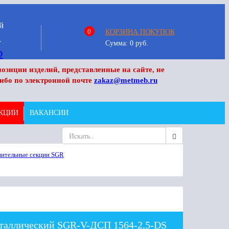
й
0
КОРЗИНА ПОКУПОК
4
Сумма:
0
руб.
озиции изделий, представленные на сайте, не
ибо по электронной почте
zakaz@metmeb.ru
КЦИИ
ВАКАНСИИ
ительные секции SGR
таллический SGR-V-ДСП 1564-2,5-DS