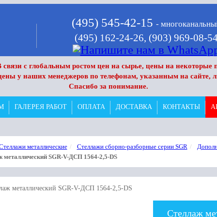
(495) 545-42-15
- многоканальны
(495) 162-24-26,
(903) 969-08-5
 связи с глобальным ростом цен на сырье, цены на некоторые п
цены у наших менеджеров по телефонам, указанным на сайте, л
Спасибо за понимание.
М
ГАЛЕРЕЯ РАБОТ
ОПЛАТА
ДОСТАВКА
КОНТАКТЫ
А
Стеллажи металлические
Стеллажи сборно-разборные серии SGR
Дополн
ж металлический SGR-V-ДСП 1564-2,5-DS
Стеллаж ме