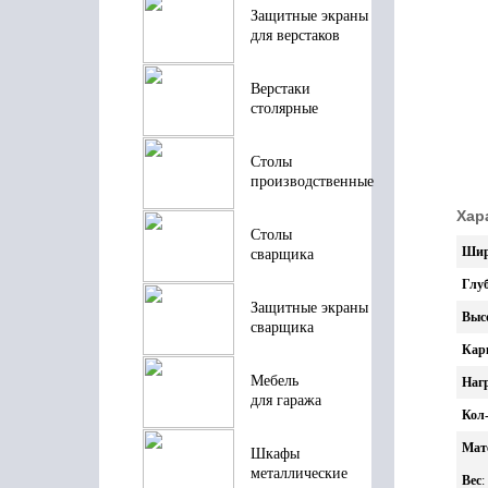
Защитные экраны
для верстаков
Верстаки
столярные
Столы
производственные
Хар
Столы
Шир
сварщика
Глу
Защитные экраны
Выс
сварщика
Кар
Мебель
Нагр
для гаража
Кол-
Мат
Шкафы
металлические
Вес
: