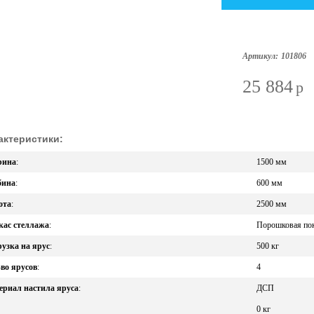
Артикул:
101806
25 884
p
актеристики:
ина
:
1500 мм
бина
:
600 мм
ота
:
2500 мм
кас стеллажа
:
Порошковая по
узка на ярус
:
500 кг
во ярусов
:
4
ериал настила яруса
:
ДСП
0 кг