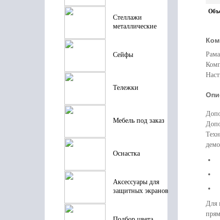
Объ
Стеллажи
металлические
Ком
Рама
Сейфы
Комп
Наст
Тележки
Опи
Допо
Мебель под заказ
Допо
Техн
демо
Оснастка
Аксессуары для
защитных экранов
Для 
прям
Подбор цвета