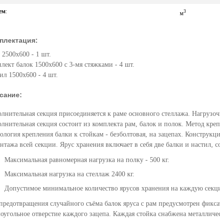
ем
:
3
м
плектация:
 2500х600 - 1 шт.
лект балок 1500х600 с 3-мя стяжками - 4 шт.
ил 1500х600 - 4 шт.
сание:
лнительная секция присоединяется к раме основного стеллажа. Нагрузоч
лнительная секция состоит из комплекта рам, балок и полок. Метод кре
ология крепления балки к стойкам - безболтовая, на зацепах. Конструкц
нтажа всей секции. Ярус хранения включает в себя две балки и настил, 
Максимальная равномерная нагрузка на полку - 500 кг.
Максимальная нагрузка на стеллаж 2400 кг.
Допустимое минимальное количество ярусов хранения на каждую секци
предотвращения случайного съёма балок яруса с рам предусмотрен фикса
оугольное отверстие каждого зацепа. Каждая стойка снабжена металлич