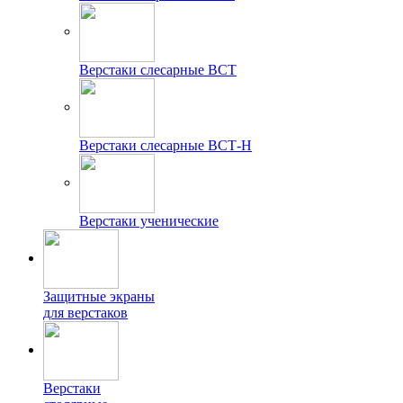
Верстаки слесарные ВСТ
Верстаки слесарные ВСТ-Н
Верстаки ученические
Защитные экраны
для верстаков
Верстаки