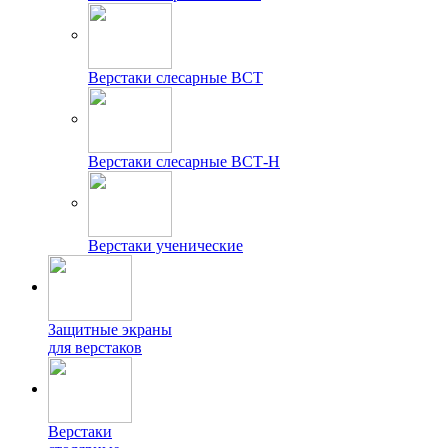
Верстаки слесарные ВСТ
Верстаки слесарные ВСТ-Н
Верстаки ученические
Защитные экраны
для верстаков
Верстаки