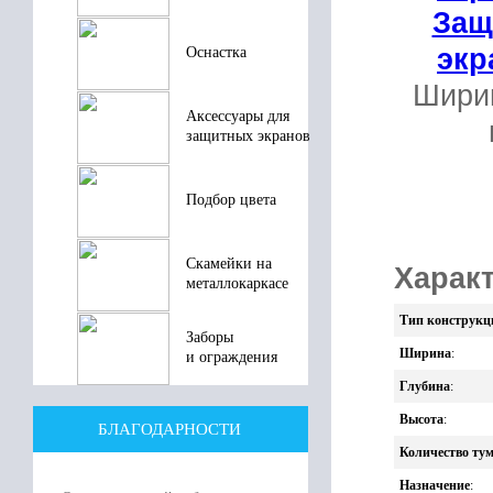
Защ
экр
Оснастка
Шири
Аксессуары для
защитных экранов
5
Подбор цвета
В 
Скамейки на
Характ
металлокаркасе
Тип конструкц
Заборы
Ширина
:
и ограждения
Глубина
:
Высота
:
БЛАГОДАРНОСТИ
Количество ту
Назначение
: