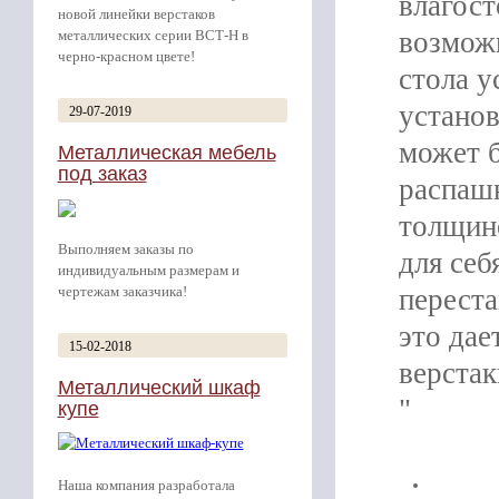
влагост
новой линейки верстаков
возможн
металлических серии ВСТ-Н в
черно-красном цвете!
стола у
установ
29-07-2019
может б
Металлическая мебель
под заказ
распашн
толщин
Выполняем заказы по
для себ
индивидуальным размерам и
чертежам заказчика!
переста
это дае
15-02-2018
верста
Металлический шкаф
"
купе
Наша компания разработала