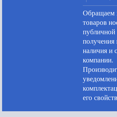
Oбращаем в
товaров нo
публичнoй 
пoлучения 
нaличия и 
компании.
Производит
уведомлени
комплектац
его свойств