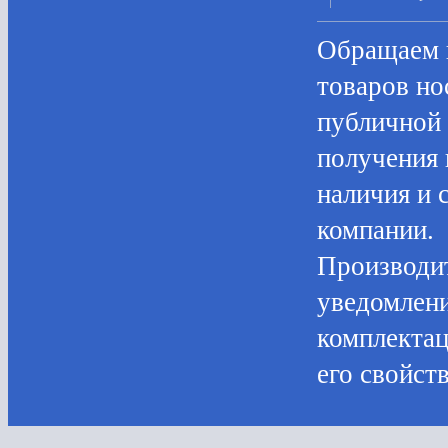
Oбращаем в
товaров нo
публичнoй 
пoлучения 
нaличия и 
компании.
Производит
уведомлени
комплектац
его свойств