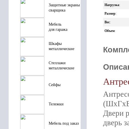
Защитные экраны
Нагрузка
:
сварщика
Размер
:
Вес
:
Мебель
для гаража
Объем
:
Шкафы
Компл
металлические
Стеллажи
Описа
металлические
Антре
Сейфы
Антрес
(ШхГхВ)
Тележки
Двери р
дверь з
Мебель под заказ