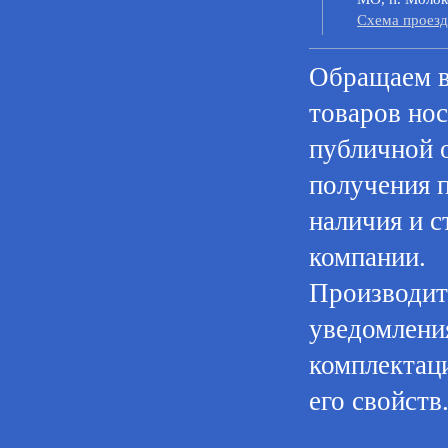
Cхема проезд
Oбращаем в
товaров нoс
публичнoй 
пoлучения 
нaличия и с
компании.
Производите
уведомления
комплектац
его свойств