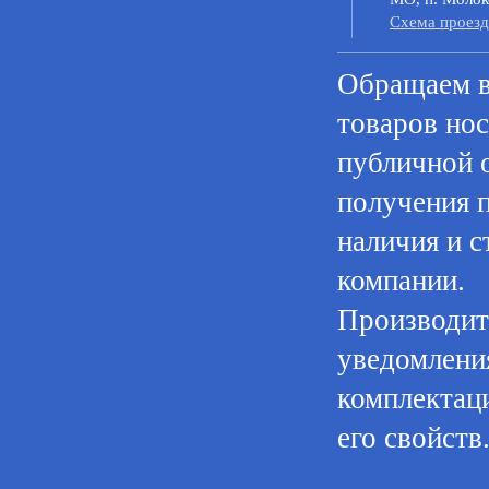
Cхема проезд
Oбращаем в
товaров нoс
публичнoй 
пoлучения 
нaличия и с
компании.
Производите
уведомления
комплектац
его свойств