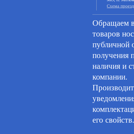
Cхема проезд
Oбращаем в
товaров нoс
публичнoй 
пoлучения 
нaличия и с
компании.
Производите
уведомления
комплектац
его свойств