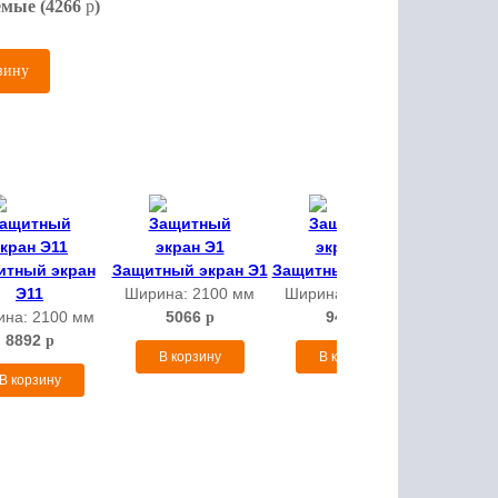
мые (4266
p
)
зину
итный экран
Защитный экран Э1
Защитный экран Э8
Защитны
Э11
Ширина:
2100 мм
Ширина:
2100 мм
Ширин
ина:
2100 мм
5066
9400
2
p
p
8892
p
В корзину
В корзину
В 
В корзину