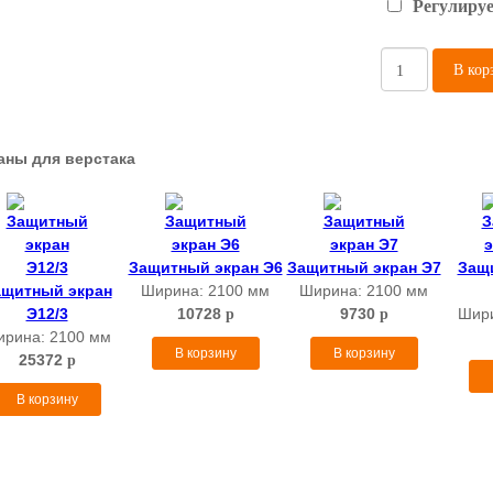
Регулируе
В кор
аны для верстака
Защитный экран Э6
Защитный экран Э7
Защ
ащитный экран
Ширина:
2100 мм
Ширина:
2100 мм
Э12/3
10728
9730
Шир
p
p
ирина:
2100 мм
В корзину
В корзину
25372
p
В корзину