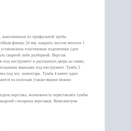
е, выполненное из профильной трубы
тойкая фанера 24 мм, накрыта листом металла 1
 установлены пластиковые подпятники (доп.
ыть сварной либо разборной. Верстак
к под инструмент и распашную дверь на замке,
 большими ящиками под инструмент. Тумба 3
ка под хоз. инвентарь. Тумба 4 имеет один
аются на полозьях (также ящики можно
одель верстака, возможность переставлять тумбы
 моделей слесарных верстаков. Комплектуем