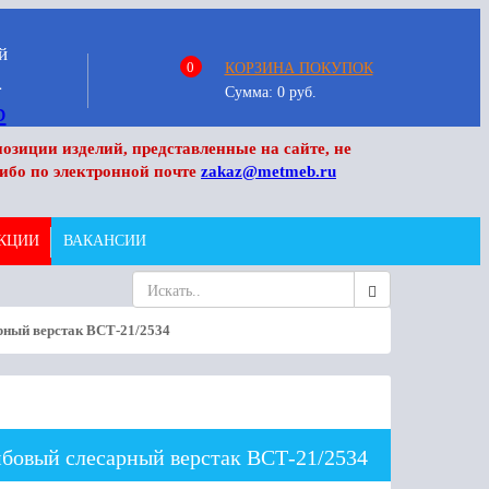
й
0
КОРЗИНА ПОКУПОК
4
Сумма:
0
руб.
озиции изделий, представленные на сайте, не
ибо по электронной почте
zakaz@metmeb.ru
КЦИИ
ВАКАНСИИ
ный верстак ВСТ-21/2534
бовый слесарный верстак ВСТ-21/2534