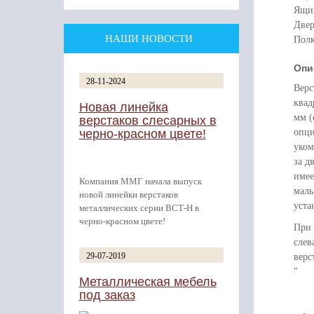
Ящик
Двер
НАШИ НОВОСТИ
Полк
Опи
28-11-2024
Верс
квад
Новая линейка
мм (
верстаков слесарных в
черно-красном цвете!
опци
уком
за д
имее
Компания ММГ начала выпуск
малы
новой линейки верстаков
уста
металлических серии ВСТ-Н в
черно-красном цвете!
При
слев
29-07-2019
верс
"
Металлическая мебель
под заказ