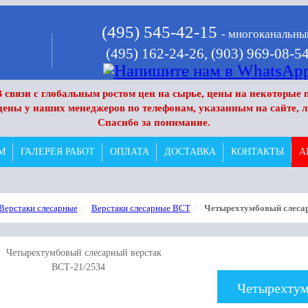
(495) 545-42-15
- многоканальны
(495) 162-24-26,
(903) 969-08-5
 связи с глобальным ростом цен на сырье, цены на некоторые п
цены у наших менеджеров по телефонам, указанным на сайте, л
Спасибо за понимание.
М
ГАЛЕРЕЯ РАБОТ
ОПЛАТА
ДОСТАВКА
КОНТАКТЫ
А
Верстаки слесарные
Верстаки слесарные ВСТ
Четырехтумбовый слесар
Четырехтум