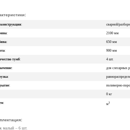
актеристики:
 конструкции
:
сварной/разбор
ина
:
2100 мм
бина
:
650 мм
ота
:
900 мм
ичество тумб
:
4 шт.
начение
:
для слесарных р
рузка
:
равнораспределе
рытие
:
полимерно-пор
0 кг
ем
:
3
м
плектация:
 малый – 6 шт.