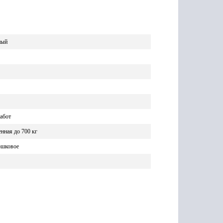
ный
абот
нная до 700 кг
ошковое