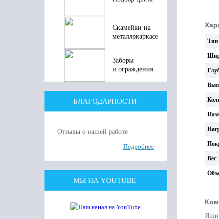
Хар
Скамейки на
металлокаркасе
Тип
Шир
Заборы
и ограждения
Глу
Выс
Кол
БЛАГОДАРНОСТИ
Наз
Наг
Отзывы о нашей работе
Пок
Подробнее
Вес
:
Объ
МЫ НА YOUTUBE
Ком
Ящик