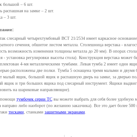
 большой – 6 шт.
ь распашная на замке – 2 шт.
а – 3 шт.
сание:
так слесарный четырехтумбовый ВСТ 21/2534 имеет каркасное основани
ратного сечения, обшитое листом металла. Столешница верстака - влагос
есть возможность изменения толщины металла до 20 мм). В опорах стола
я - установка регулировки высоты стола). Конструкция верстака может б
плектован 4-мя металлическими тумбами. Левая тумба 2 имеет один ящи
верью расположены две полки. Тумба 5 оснащена тремя малыми и двумя
т малый ящик, большой ящик и распашную дверь на замке, за дверью пол
й ящик и три больших ящика под слесарный инструмент. Ящики выдвиг
новить на шариковые направляющие).
 помощи
тумбочек серии ТС
вы можете выбрать для себя более удобную м
а направо либо наоборот (по желанию заказчика). Все это дает более 500
таки
тисками
, станками
защитными экранами
.