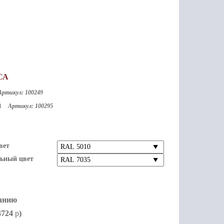
СА
Артикул: 100249
й
Артикул: 100295
вет
ьный цвет
анию
4724
p
)