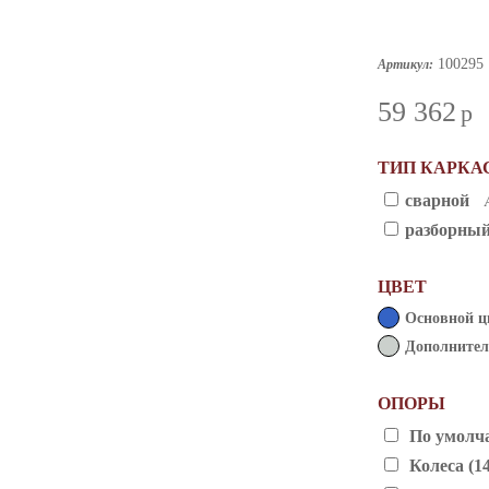
100295
Артикул:
59 362
p
ТИП КАРКА
сварной
разборны
ЦВЕТ
Основной ц
Дополнител
ОПОРЫ
По умолч
Колеса (1